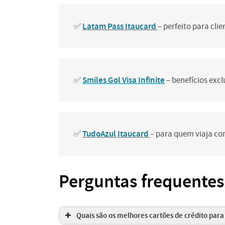
Latam Pass Itaucard
✅
– perfeito para cli
Smiles Gol Visa Infinite
✅
– benefícios exc
TudoAzul Itaucard
✅
– para quem viaja co
Perguntas frequentes
Quais são os melhores cartões de crédito par