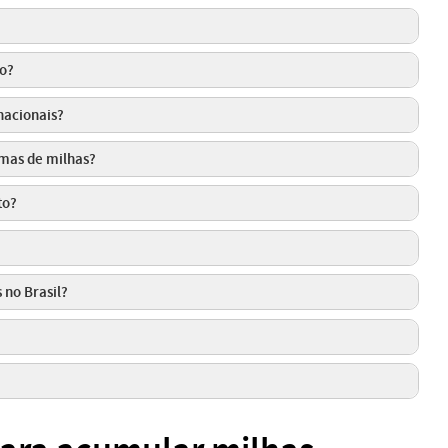
o?
nacionais?
amas de milhas?
to?
 no Brasil?