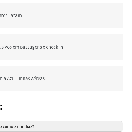
entes Latam
lusivos em passagens e check-in
m a Azul Linhas Aéreas
:
a acumular milhas?